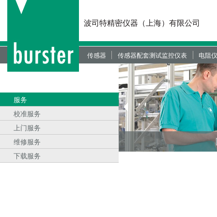
波司特精密仪器（上海）有限公司
传感器
传感器配套测试监控仪表
电阻仪
力传感器
现场总线控制器
动力
扭矩传感器
过程控制仪器
数字
服务
位移传感器
便携式测试仪器
装配
校准服务
液压/气压传感器
显示仪器（镶嵌版和桌面版）
压力
上门服务
维修服务
角度传感器
放大器和变送器模块
绝缘
下载服务
双分量传感器
力位监控仪
微电
OEM传感器定制
CAD资料下载
力位
CAD资料下载
新一代放大器模块
线缆
CAD