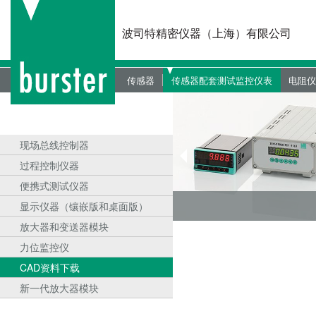
波司特精密仪器（上海）有限公司
传感器
传感器配套测试监控仪表
电阻仪
力传感器
现场总线控制器
动力
扭矩传感器
过程控制仪器
数字
现场总线控制器
位移传感器
便携式测试仪器
装配
过程控制仪器
液压/气压传感器
显示仪器（镶嵌版和桌面版）
压力
便携式测试仪器
显示仪器（镶嵌版和桌面版）
角度传感器
放大器和变送器模块
绝缘
放大器和变送器模块
双分量传感器
力位监控仪
微电
力位监控仪
OEM传感器定制
CAD资料下载
力位
CAD资料下载
CAD资料下载
新一代放大器模块
线缆
新一代放大器模块
CAD