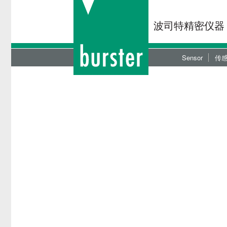
波司特精密仪器
Sensor
传
力传感器
现
扭矩传感器
过
位移传感器
便
液压/气压传感
显
角度传感器
放
双分量传感器
力
OEM传感器定
CA
CAD资料下载
新