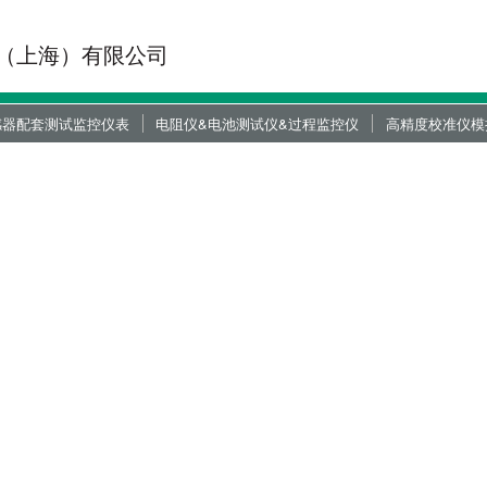
（上海）有限公司
感器配套测试监控仪表
电阻仪&电池测试仪&过程监控仪
高精度校准仪模
场总线控制器
动力电池测试仪
高精密校准电阻
程控制仪器
数字显示控制器
电阻模拟器
携式测试仪器
装配、铆接、扭矩和过程控制仪
RTD模拟器
器
示仪器（镶嵌版和桌面版）
压力位移监控仪
高精密校准源
大器和变送器模块
绝缘电阻测试仪
便携式校准仪
位监控仪
微电阻测试仪
制
D资料下载
力位监控手动压机
一代放大器模块
线缆测试方案
CAD资料下载